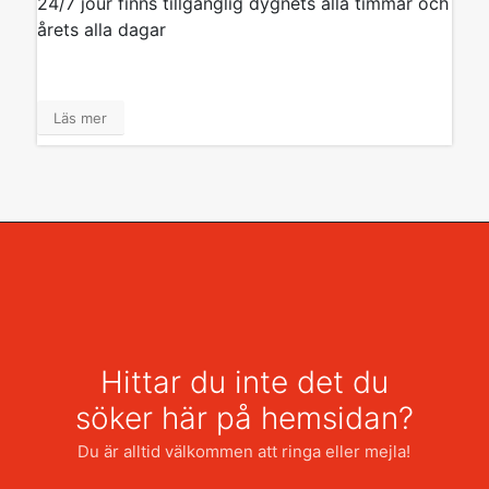
24/7 jour finns tillgänglig dygnets alla timmar och
årets alla dagar
Läs mer
Hittar du inte det du
söker här på hemsidan?
Du är alltid välkommen att ringa eller mejla!