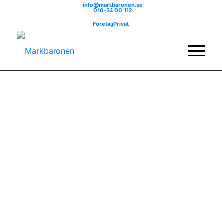
info@markbaronen.se
010-33 00 112
Företag
Privat
Välkommen till
Markbaronen
AB
Helhetsleverantören inom mark &
fastighetsservice
LÄS MER