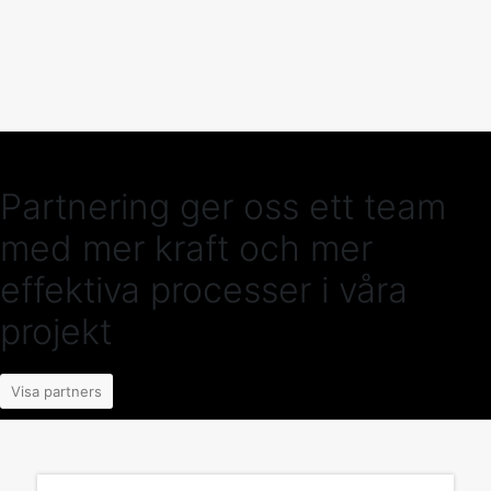
Partnering ger oss ett team
med mer kraft och mer
effektiva processer i våra
projekt
Visa partners