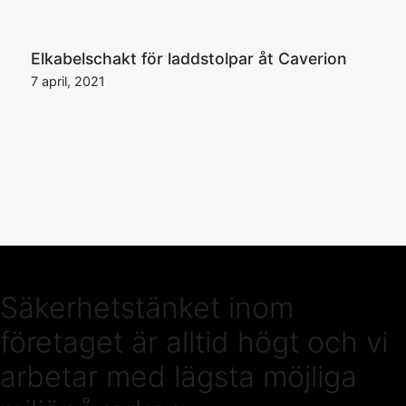
Elkabelschakt för laddstolpar åt Caverion
7 april, 2021
Säkerhetstänket inom
företaget är alltid högt och vi
arbetar med lägsta möjliga