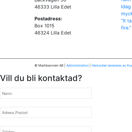
Idag
46333 Lilla Edet
myck
Postadress:
“It t
Box 1015
fire.”
46324 Lilla Edet
© Markbaronen AB
|
Administration
|
Hemsidan levereras av Kus
Vill du bli kontaktad?