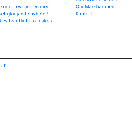
 kom brevbäraren med
Om Markbaronen
et glädjande nyheter!
Kontakt
akes two flints to make a
t IT