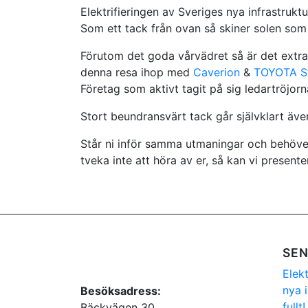
Elektrifieringen av Sveriges nya infrastruktur 
Som ett tack från ovan så skiner solen som v
Förutom det goda vårvädret så är det extra k
denna resa ihop med
Caverion
&
TOYOTA S
Företag som aktivt tagit på sig ledartröjorn
Stort beundransvärt tack går självklart även
Står ni inför samma utmaningar och behöver
tveka inte att höra av er, så kan vi presente
SEN
Elek
nya i
Besöksadress:
fullt!
Bäckvägen 30