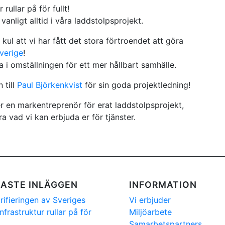
rullar på för fullt!
anligt alltid i våra laddstolpsprojekt.
ul att vi har fått det stora förtroendet att göra
verige
!
a i omställningen för ett mer hållbart samhälle.
 till
Paul Björkenkvist
för sin goda projektledning!
 en markentreprenör för erat laddstolpsprojekt,
ra vad vi kan erbjuda er för tjänster.
ASTE INLÄGGEN
INFORMATION
trifieringen av Sveriges
Vi erbjuder
nfrastruktur rullar på för
Miljöarbete
Samarbetspartners