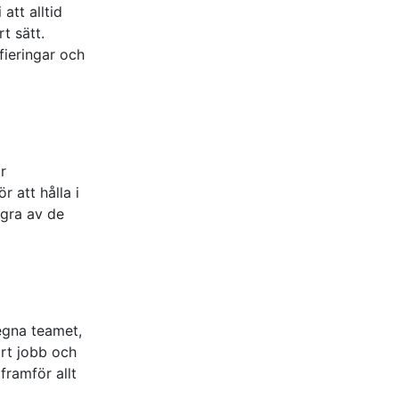
att alltid
t sätt.
fieringar och
ar
 att hålla i
ågra av de
egna teamet,
årt jobb och
 framför allt