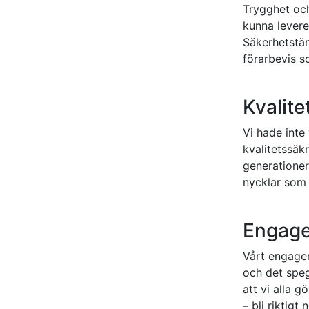
Trygghet och 
kunna levere
Säkerhetstän
förarbevis s
Kvalite
Vi hade inte 
kvalitetssäk
generationer
nycklar som t
Engag
Vårt engagem
och det spegl
att vi alla g
– bli riktigt