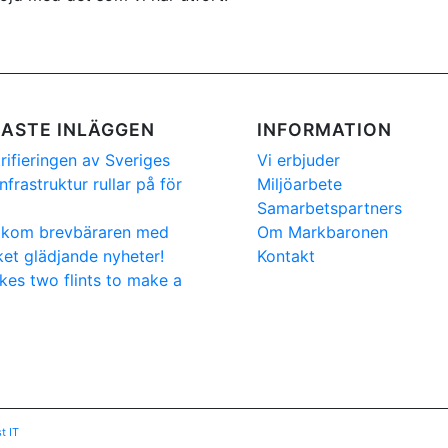
ASTE INLÄGGEN
INFORMATION
trifieringen av Sveriges
Vi erbjuder
nfrastruktur rullar på för
Miljöarbete
Samarbetspartners
 kom brevbäraren med
Om Markbaronen
et glädjande nyheter!
Kontakt
akes two flints to make a
t IT