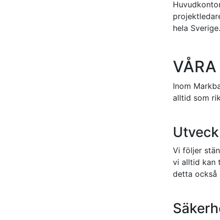
Huvudkontore
projektledar
hela Sverige
VÅRA
Inom Markbar
alltid som ri
Utveck
Vi följer stä
vi alltid ka
detta också e
Säkerh