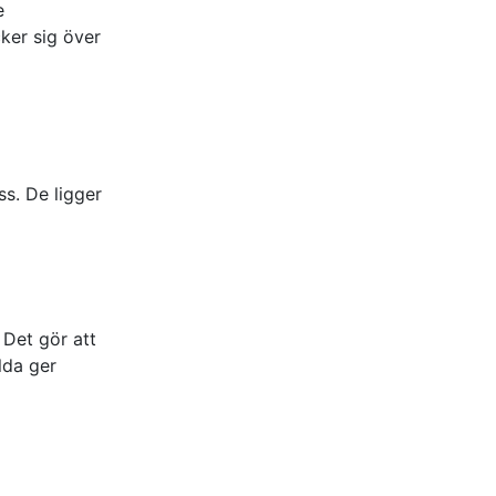
e
ker sig över
s. De ligger
. Det gör att
lda ger