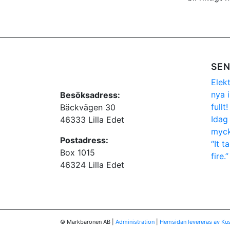
SEN
Elek
nya i
Besöksadress:
fullt!
Bäckvägen 30
Idag
46333 Lilla Edet
myck
Postadress:
“It t
Box 1015
fire.”
46324 Lilla Edet
© Markbaronen AB
|
Administration
|
Hemsidan levereras av Kus