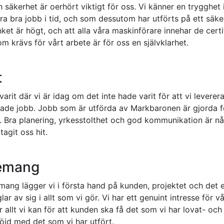
säkerhet är oerhört viktigt för oss. Vi känner en trygghet i 
ra bra jobb i tid, och som dessutom har utförts på ett säker
ket är högt, och att alla våra maskinförare innehar de certi
om krävs för vårt arbete är för oss en självklarhet.
t
varit där vi är idag om det inte hade varit för att vi leverer
rade jobb. Jobb som är utförda av Markbaronen är gjorda för
. Bra planering, yrkesstolthet och god kommunikation är n
agit oss hit.
emang
ang lägger vi i första hand på kunden, projektet och det 
ar av sig i allt som vi gör. Vi har ett genuint intresse för v
ör allt vi kan för att kunden ska få det som vi har lovat- och
 nöjd med det som vi har utfört.