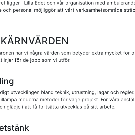
t ligger i Lilla Edet och vår organisation med ambulerand
e och personal möjliggör att vårt verksamhetsområde sträc
.
 KÄRNVÄRDEN
onen har vi några värden som betyder extra mycket för os
ktlinjer för de jobb som vi utför.
ling
ndigt utvecklingen bland teknik, utrustning, lagar och regler
n tillämpa moderna metoder för varje projekt. För våra anstäl
n glädje i att få fortsätta utvecklas på sitt arbete.
etstänk